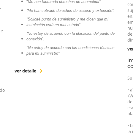
“
Me han facturado derechos de acometida”.
co
.
su
“Me han cobrado derechos de acceso y extensión”.
en
“Solicité punto de suministro y me dicen que mi
em
instalación está en mal estado”.
nu
ue
“No estoy de acuerdo con la ubicación del punto de
de
conexión”.
di
"No estoy de acuerdo con las condiciones técnicas
ve
para mi suministro".
Im
co
ver detalle
Su
• 
ido
kW
de
n
es
pl
• 
la