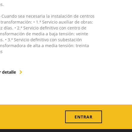
as.
c) Cuando sea necesaria la instalación de centros
 transformación: • 1.ª Servicio auxiliar de obras:
z días. • 2.ª Servicio definitivo con centro de
ansformación de media a baja tensión: veinte
s. • 3.ª Servicio definitivo con subestación
ansformadora de alta a media tensión: treinta
as
r detalle
ENTRAR