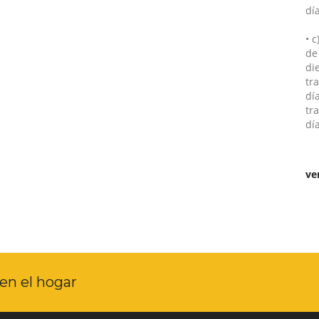
dí
• 
de
die
tr
día
tr
dí
ve
en el hogar