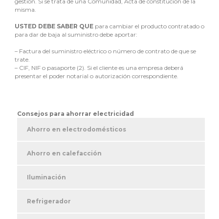
gestión. Si se trata de una Comunidad, Acta de constitución de la
misma.
USTED DEBE SABER QUE
para cambiar el producto contratado o
para dar de baja al suministro debe aportar:
–
Factura del suministro eléctrico o número de contrato de que se
trate.
–
CIF, NIF o pasaporte (2). Si el cliente es una empresa deberá
presentar el poder notarial o autorización correspondiente.
Consejos para ahorrar electricidad
Ahorro en electrodomésticos
Ahorro en calefacción
Iluminación
Refrigerador