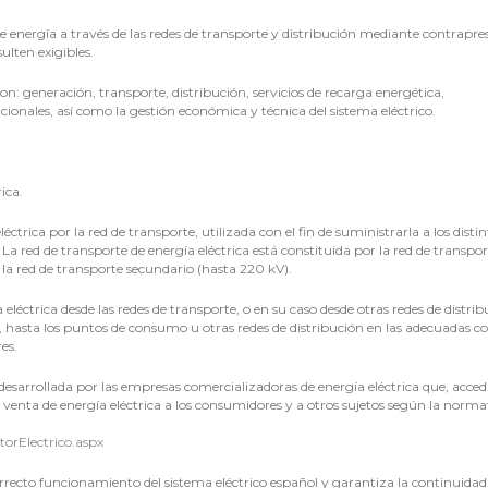
de energía a través de las redes de transporte y distribución mediante contrapre
ulten exigibles.
son: generación, transporte, distribución, servicios de recarga energética,
ionales, así como la gestión económica y técnica del sistema eléctrico.
ica.
éctrica por la red de transporte, utilizada con el fin de suministrarla a los distin
 La red de transporte de energía eléctrica está constituida por la red de transpor
 la red de transporte secundario (hasta 220 kV).
 eléctrica desde las redes de transporte, o en su caso desde otras redes de distrib
n, hasta los puntos de consumo u otras redes de distribución en las adecuadas c
es.
 desarrollada por las empresas comercializadoras de energía eléctrica que, acce
a venta de energía eléctrica a los consumidores y a otros sujetos según la norma
torElectrico.aspx
rrecto funcionamiento del sistema eléctrico español y garantiza la continuidad