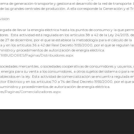
stema de generación-transporte y gestiona el desarrollo de la red de transporte. 
de las grandes centrales de producción. A ella corresponde la Generación y el T
vision
rgada de llevar la energía eléctrica hasta los puntos de consumo y la que perm
dores. Esta actividad está regulada en los artículos 38 a 42 de la Ley 24/2013, d
 de 27 de diciembre, por el que se establece la metodología para el cálculo de la
ca y en los artículos 36 a 42 del Real Decreto 1955/2000, por el que se regulan la
ministro y procedimientos de autorización de energía eléctrica.
IBUIDORES/Paginas/Distribuidores.aspx
 sociedades mercantiles, o sociedades cooperativas de consumidores y usuarios, 
 energía para su venta a los consumidores, a otros sujetos del sistema o para re
blecidos en la ley. Esta actividad de comercialización se encuentra regulada en
ector Eléctrico y en los artículos 70 a 74 del Real Decreto 1955/2000, por el que 
, suministro y procedimientos de autorización de energía eléctrica.
ores/Paginas/Comercializadores.aspx