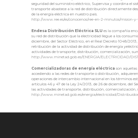
seguridad del suministro eléctrico, Supervisa y coordina el si
transporte abastece a la red de distribución directamente des
de la energía eléctrica en nuestro país.
http://www.ree.es/es/conocenos/ree-en-2-minutos/mision-y-
Endesa Distribución Eléctrica SLU
es la compañía enca
su red de distribución que la electricidad llegue a los consumi
diciembre, del Sector Eléctrico, en el Real Decreto 1048/2013,
retribución de la actividad de distribución de energía yeléctri
actividades de transporte, distribución, comercialización, su
http://www.minetad.gob.es/ENERGIA/ELECTRICIDAD/DISTR
Comercializadoras de energía eléctrica
son aquellas
accediendo a las redes de transporte o distribución, adquieren
operaciones de intercambio internacional en los términos esta
artículos 46 y 47 de la Ley 24/2013, de 26 de diciembre, del S
las actividades de transporte, distribución, comercialización
http://www.minetad.gob.es/energia/electricidad/Distribuid