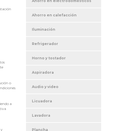
Ahorro en electrodomésticos
stación
Ahorro en calefacción
Iluminación
Refrigerador
Horno y tostador
tos
te
Aspiradora
ución o
Audio y video
ondiciones
Licuadora
diendo a
tiva
Lavadora
 y
Plancha