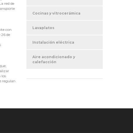
La red de
ransporte
Cocinas y vitrocerámica
Lavaplatos
ite con
e 26 de
Instalación eléctrica
s
Aire acondicionado y
calefacción
que,
alizar
 los
se regulan