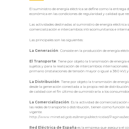
El suministro de energía eléctrica se define como la entrega 
económica en las condiciones de regularidad y calidad que res
Las actividades destinadas al suministro de energía eléctrica 
comercialización e intercambios intracomunitarios e internac
Las principales son las siguientes:
La Generación
: Consiste en la producción de energía eléctr
El Transporte
: Tiene por objeto la transmisión de energía el
sujetos y para la realización de intercambios internacionales.
primario (instalaciones de tensión mayor o igual a 380 kV) y
La Distribución
: Tiene por objeto la transmisión de energía
desde la generación conectada a la propia red de distribució
de calidad con el fin último de suministrarla a los consumidor
La Comercialización
: Es la actividad de comercialización
las redes de transporte o distribución, tienen como función l
vigente.
http://www.minetad.gob.es/energia/electricidad/Paginas/sec
Red Eléctrica de España
es la empresa que asegura el co