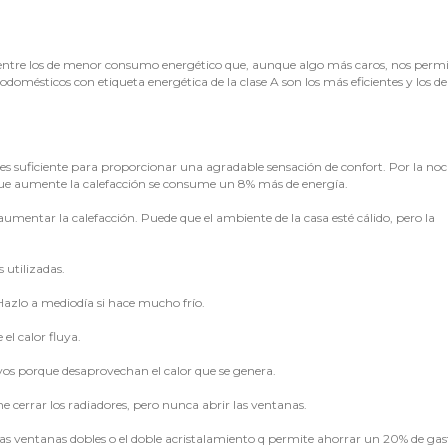
 entre los de menor consumo energético que, aunque algo más caros, nos permi
odomésticos con etiqueta energética de la clase A son los más eficientes y los de
es suficiente para proporcionar una agradable sensación de confort. Por la noc
que aumente la calefacción se consume un 8% más de energía.
e aumentar la calefacción. Puede que el ambiente de la casa esté cálido, pero la
 utilizadas.
Hazlo a mediodía si hace mucho frío.
el calor fluya.
vos porque desaprovechan el calor que se genera.
ne cerrar los radiadores, pero nunca abrir las ventanas.
Las ventanas dobles o el doble acristalamiento q permite ahorrar un 20% de gas