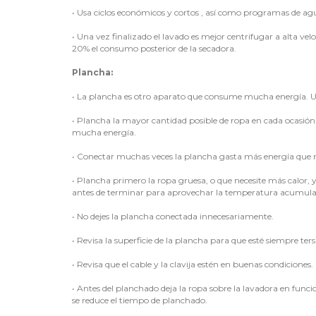
•
Usa ciclos económicos y cortos , así como programas de agu
•
Una vez finalizado el lavado es mejor centrifugar a alta ve
20% el consumo posterior de la secadora.
Plancha:
•
La plancha es otro aparato que consume mucha energía. Ut
•
Plancha la mayor cantidad posible de ropa en cada ocasión
mucha energía.
•
Conectar muchas veces la plancha gasta más energía que 
•
Plancha primero la ropa gruesa, o que necesite más calor, y
antes de terminar para aprovechar la temperatura acumula
•
No dejes la plancha conectada innecesariamente.
•
Revisa la superficie de la plancha para que esté siempre ter
•
Revisa que el cable y la clavija estén en buenas condiciones.
•
Antes del planchado deja la ropa sobre la lavadora en func
se reduce el tiempo de planchado.