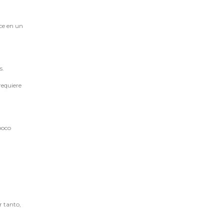
uce en un
s.
requiere
poco
r tanto,