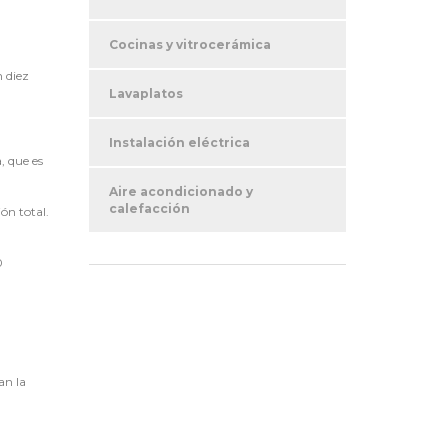
Cocinas y vitrocerámica
n diez
Lavaplatos
Instalación eléctrica
, que es
Aire acondicionado y
calefacción
ón total.
0
an la