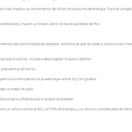
arla más implica un incremento del 5% en el consumo de energía. Para el congela
diciones y hacen un buen cierre: evitarás pérdidas de frío.
antenlos siempre limpios de residuos, así evitarás que se oxide y consumirán me
salo para cocinar, no para descongelar ni para calentar.
 precalentar el horno.
apertura la temperatura puede bajar entre 25 y 50 grados.
erva mejor el calor.
sidual será suficiente para acabar el proceso.
one un ahorro entre el 60 y el 70% de energía y un ahorro considerable de tiem