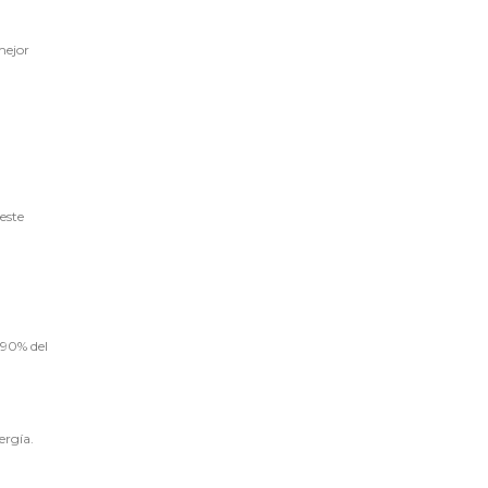
mejor
este
 90% del
ergía.