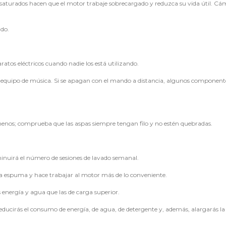
ora saturados hacen que el motor trabaje sobrecargado y reduzca su vida útil. Cá
ado.
ratos eléctricos cuando nadie los está utilizando.
y el equipo de música. Si se apagan con el mando a distancia, algunos component
menos; comprueba que las aspas siempre tengan filo y no estén quebradas.
minuirá el número de sesiones de lavado semanal.
cha espuma y hace trabajar al motor más de lo conveniente.
energía y agua que las de carga superior.
ducirás el consumo de energía, de agua, de detergente y, además, alargarás la 