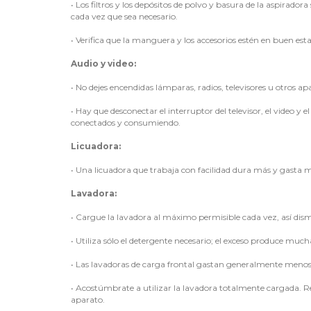
•
Los filtros y los depósitos de polvo y basura de la aspirad
cada vez que sea necesario.
•
Verifica que la manguera y los accesorios estén en buen est
Audio y video:
•
No dejes encendidas lámparas, radios, televisores u otros apa
•
Hay que desconectar el interruptor del televisor, el video 
conectados y consumiendo.
Licuadora:
•
Una licuadora que trabaja con facilidad dura más y gasta 
Lavadora:
•
Cargue la lavadora al máximo permisible cada vez, así dis
•
Utiliza sólo el detergente necesario; el exceso produce mu
•
Las lavadoras de carga frontal gastan generalmente menos 
•
Acostúmbrate a utilizar la lavadora totalmente cargada. Re
aparato.