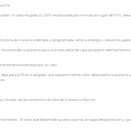
a fría.
locidad. Un centrifugado a 1 200 revoluciones por minuto en lugar de 700, red
ilizarla de manera ordenada y programada, ahorra energía y reduce los gasto
. No enchufes la plancha para una sola pieza de ropa porque el calentamiento 
mantenerla encendida por un rato.
 deja para el final la delgada, que requiere menos calor; desconecta la plancha 
da.
sa y limpia; así se transmitirá el calor de manera uniforme.
ionamiento . El calor que desprende ayuda a que las arrugas desaparezcan y, po