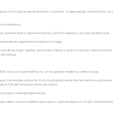
ndolas 5 minutos antes de terminar la cocción. Si dispones de vitrocerámica, es 
umo energético.
 que este ahorro oscila entre el 30 y el 50% respecto a las cocinas eléctricas.
cipientes sea ligeramente superior al fuego.
se trata de las super rápidas: consumen menos y ahorran tiempo. Naturalmente, 
o de energía.
n 60% más caro que hacerlo con un lavaplatos moderno a plena carga.
cos que más energía consume. Evita los programas de alta temperatura porque el
ólo el 10% del funcionamiento del motor.
ecargues ni superpongas piezas.
jor dejar la puerta abierta para que la vajilla se seque con el aire. Ahorrarás en