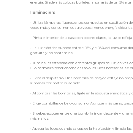
energía. Si además colocas burletes, ahorrarás de un 5% a un
Iluminación:
•
Utiliza lámparas fluorescentes compactas en sustitución de
veces más y consumen cuatro veces menos energía eléctrica
•
Pinta el interior de la casa con colores claros, la luz se refl
•
La luz eléctrica supone entre el 15% y el 18% del consumo do
gratuita y no contamina.
•
Ilumina las estancias con diferentes grupos de luz, en vez 
Ello permitirá tener encendidas solo las luces necesarias. Se
•
Evita el despilfarro. Una bombilla de mayor voltaje no prop
lúmenes por metro cuadrado.
•
Al comprar las bombillas, fíjate en la etiqueta energética y d
•
Elige bombillas de bajo consumo. Aunque más caras, gastan
•
Si debes escoger entre una bombilla incandescente y una h
misma luz.
•
Apaga las luces cuando salgas de la habitación y limpia la