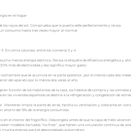
rgía en el hogar
e de los rayos del sol. Comprueba que la puerta selle perfectamente y revisa
 un consumo hasta tres veces mayor al normal.
 3. En clima caluroso, entre los números 3 y 4.
nsuma menos energía eléctrica. Revisa la etiqueta de eficiencia energética y ah
0% más de electricidad y eso significa mayor gasto.
 cochambre que se acumula en la parte posterior, por lo menos cada dos mese
ferior del aparato por lo menos dos veces al año.
ge en función de los habitantes de la casa, los hábitos de compra y las comidas
a en las viviendas españolas se destina a la refrigeración y congelación de alime
l . Mantener limpia la parte de atrás, facilita su ventilación y colocarlos en zon
un ahorro del 15% de la energía consumida.
to en el interior del frigorífico. Descongela antes de que la capa de hielo alcance 
isten modelos llamados “no frost”, que tienen una circulación continua de aire
izan mucha energía para el descongelado automático.