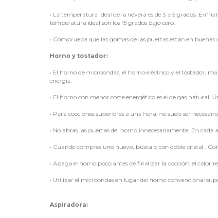
•
La temperatura ideal de la nevera es de 3 a 5 grados. Enfri
temperatura ideal son los 15 grados bajo cero.
•
Comprueba que las gomas de las puertas están en buenas con
Horno y tostador:
•
El horno de microondas, el horno eléctrico y el tostador, m
energía.
•
El horno con menor coste energético es el de gas natural. Ú
•
Para cocciones superiores a una hora, no suele ser necesario
•
No abras las puertas del horno innecesariamente. En cada 
•
Cuando compres uno nuevo, búscalo con doble cristal . Cons
•
Apaga el horno poco antes de finalizar la cocción: el calor re
•
Utilizar el microondas en lugar del horno convencional sup
Aspiradora: