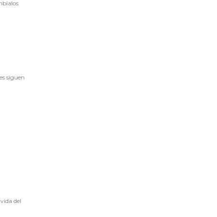
mbialos
es siguen
vida del