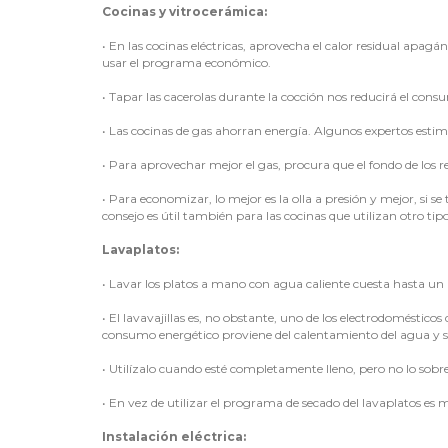
Cocinas y vitrocerámica:
•
En las cocinas eléctricas, aprovecha el calor residual apagá
usar el programa económico.
•
Tapar las cacerolas durante la cocción nos reducirá el cons
•
Las cocinas de gas ahorran energía. Algunos expertos estiman
•
Para aprovechar mejor el gas, procura que el fondo de los re
•
Para economizar, lo mejor es la olla a presión y mejor, si 
consejo es útil también para las cocinas que utilizan otro tip
Lavaplatos:
•
Lavar los platos a mano con agua caliente cuesta hasta u
•
El lavavajillas es, no obstante, uno de los electrodomésti
consumo energético proviene del calentamiento del agua y s
•
Utilízalo cuando esté completamente lleno, pero no lo sobr
•
En vez de utilizar el programa de secado del lavaplatos es me
Instalación eléctrica: