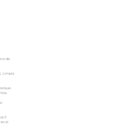
orro de
s. Limpia
 porque,
ntos.
as
los 3
 en el