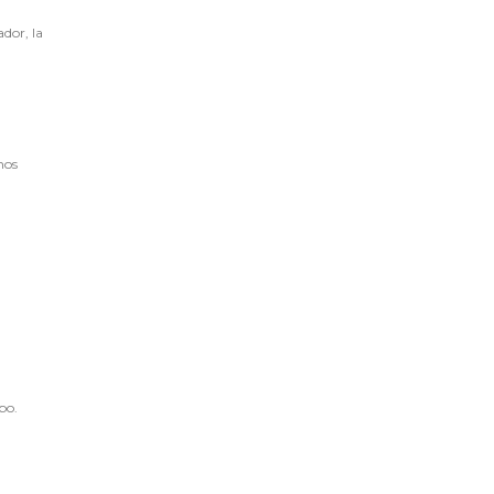
dor, la
nos
po.