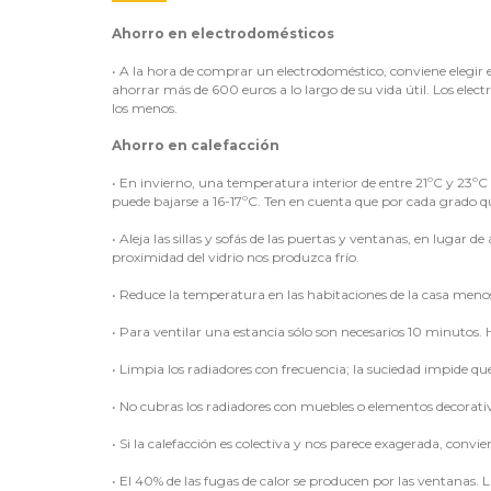
Ahorro en electrodomésticos
•
A la hora de comprar un electrodoméstico, conviene elegir
ahorrar más de 600 euros a lo largo de su vida útil. Los electr
los menos.
Ahorro en calefacción
•
En invierno, una temperatura interior de entre 21ºC y 23ºC 
puede bajarse a 16-17ºC. Ten en cuenta que por cada grado 
•
Aleja las sillas y sofás de las puertas y ventanas, en lugar d
proximidad del vidrio nos produzca frío.
•
Reduce la temperatura en las habitaciones de la casa menos
•
Para ventilar una estancia sólo son necesarios 10 minutos. 
•
Limpia los radiadores con frecuencia; la suciedad impide que 
•
No cubras los radiadores con muebles o elementos decorati
•
Si la calefacción es colectiva y nos parece exagerada, convie
•
El 40% de las fugas de calor se producen por las ventanas. 