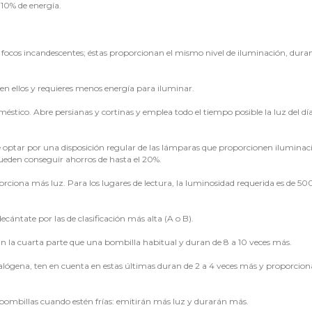
 10% de energía.
 focos incandescentes; éstas proporcionan el mismo nivel de iluminación, dura
.
eja en ellos y requieres menos energía para iluminar.
méstico. Abre persianas y cortinas y emplea todo el tiempo posible la luz del día
de optar por una disposición regular de las lámparas que proporcionen iluminaci
 pueden conseguir ahorros de hasta el 20%.
orciona más luz. Para los lugares de lectura, la luminosidad requerida es de 50
ecántate por las de clasificación más alta (A o B).
 la cuarta parte que una bombilla habitual y duran de 8 a 10 veces más.
alógena, ten en cuenta en estas últimas duran de 2 a 4 veces más y proporcion
s bombillas cuando estén frías: emitirán más luz y durarán más.