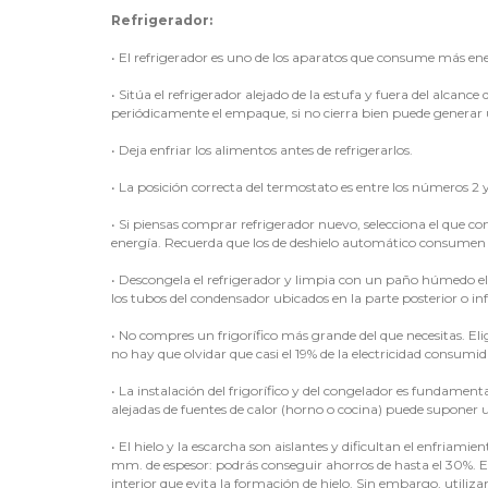
Refrigerador:
•
El refrigerador es uno de los aparatos que consume más ene
•
Sitúa el refrigerador alejado de la estufa y fuera del alcanc
periódicamente el empaque, si no cierra bien puede generar
•
Deja enfriar los alimentos antes de refrigerarlos.
•
La posición correcta del termostato es entre los números 2 y
•
Si piensas comprar refrigerador nuevo, selecciona el que co
energía. Recuerda que los de deshielo automático consumen 3
•
Descongela el refrigerador y limpia con un paño húmedo el
los tubos del condensador ubicados en la parte posterior o in
•
No compres un frigorífico más grande del que necesitas. Eli
no hay que olvidar que casi el 19% de la electricidad consumid
•
La instalación del frigorífico y del congelador es fundamenta
alejadas de fuentes de calor (horno o cocina) puede suponer 
•
El hielo y la escarcha son aislantes y dificultan el enfriamien
mm. de espesor: podrás conseguir ahorros de hasta el 30%. Ex
interior que evita la formación de hielo. Sin embargo, util