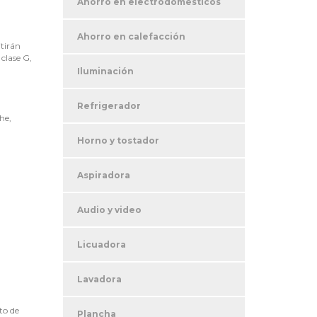
Ahorro en electrodomésticos
Ahorro en calefacción
tirán
 clase G,
Iluminación
Refrigerador
he,
Horno y tostador
Aspiradora
Audio y video
Licuadora
Lavadora
to de
Plancha