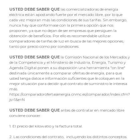
USTED DEBE SABER QUE
las comercializadoras de energía
eléctrica están apostando fuerte por el mercado libre, por lo que
cada vez mejoran más las condiciones de sus tarifas. Sin embargo,
nunca hay que conformase con la primera opción que nos
proponen, ya que no dejan de ser empresas que persiguen la
obtención de beneficios. Por ello es recomendable utilizar
comparadores de tarifas de luz en busca de las mejores opciones,
tanto por precio como por condiciones.
USTED DEBE SABER QUE
la Comisión Nacional de los Mercados y
de la Competencia y el Ministerio de Industria, Energía, Turismo y
Agenda Digital ponen a su disposición una herramienta "on line"
destinada únicamente a comparar ofertas de energía, para que
usted tenga datos e información suficientes que le coloquen en la
mejor situación para decidir qué contrato de suministro le interesa
más.
https://comparadorofertasenergia.cnmc.es/comparador/index.cfm?
js=1&e=N
USTED DEBE SABER QUE
antes de contratar en mercado libre
conviene conocer:
1.
El precio del kilowatio y la factura total.
2.
Las condiciones del contrato, incluyendo los distintos conceptos.