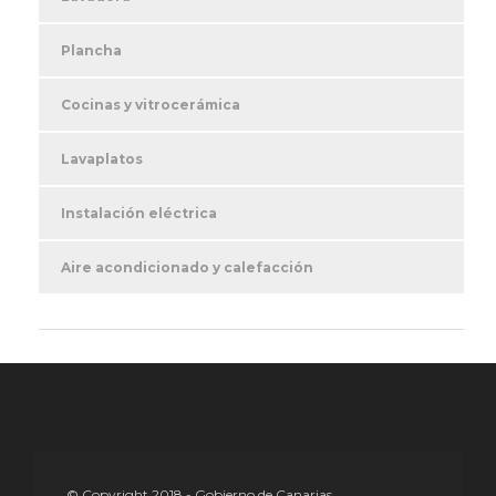
Plancha
Cocinas y vitrocerámica
Lavaplatos
Instalación eléctrica
Aire acondicionado y calefacción
© Copyright 2018 - Gobierno de Canarias