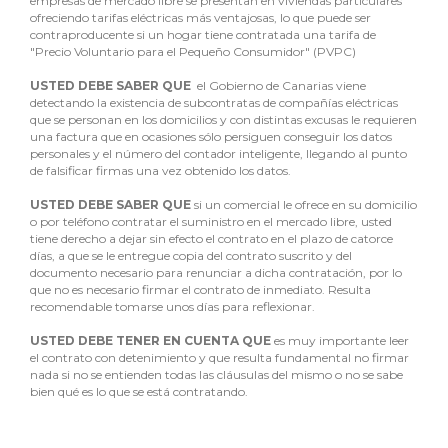
empresas de mercado libre se presentan en viviendas particulares
ofreciendo tarifas eléctricas más ventajosas, lo que puede ser
contraproducente si un hogar tiene contratada una tarifa de
"Precio Voluntario para el Pequeño Consumidor" (PVPC)
USTED DEBE SABER QUE
el Gobierno de Canarias viene
detectando la existencia de subcontratas de compañías eléctricas
que se personan en los domicilios y con distintas excusas le requieren
una factura que en ocasiones sólo persiguen conseguir los datos
personales y el número del contador inteligente, llegando al punto
de falsificar firmas una vez obtenido los datos.
USTED DEBE SABER QUE
si un comercial le ofrece en su domicilio
o por teléfono contratar el suministro en el mercado libre, usted
tiene derecho a dejar sin efecto el contrato en el plazo de catorce
días, a que se le entregue copia del contrato suscrito y del
documento necesario para renunciar a dicha contratación, por lo
que no es necesario firmar el contrato de inmediato. Resulta
recomendable tomarse unos días para reflexionar.
USTED DEBE TENER EN CUENTA QUE
es muy importante leer
el contrato con detenimiento y que resulta fundamental no firmar
nada si no se entienden todas las cláusulas del mismo o no se sabe
bien qué es lo que se está contratando.