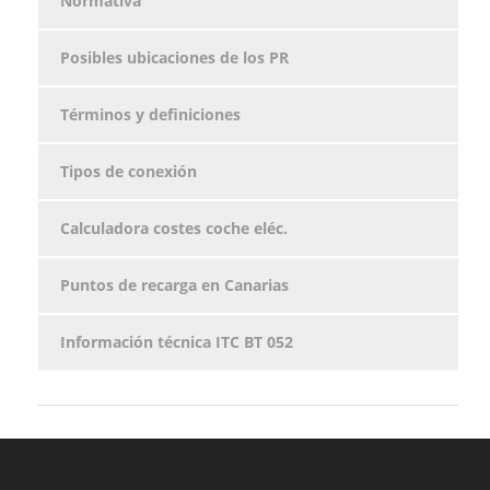
Normativa
Posibles ubicaciones de los PR
Términos y definiciones
Tipos de conexión
Calculadora costes coche eléc.
Puntos de recarga en Canarias
Información técnica ITC BT 052