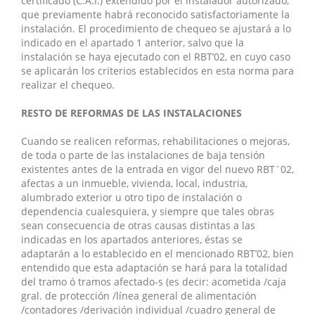
certificado (C.A.I.) extendido por el instalador autorizado,
que previamente habrá reconocido satisfactoriamente la
instalación. El procedimiento de chequeo se ajustará a lo
indicado en el apartado 1 anterior, salvo que la
instalación se haya ejecutado con el RBT’02, en cuyo caso
se aplicarán los criterios establecidos en esta norma para
realizar el chequeo.
RESTO DE REFORMAS DE LAS INSTALACIONES
Cuando se realicen reformas, rehabilitaciones o mejoras,
de toda o parte de las instalaciones de baja tensión
existentes antes de la entrada en vigor del nuevo RBT´02,
afectas a un inmueble, vivienda, local, industria,
alumbrado exterior u otro tipo de instalación o
dependencia cualesquiera, y siempre que tales obras
sean consecuencia de otras causas distintas a las
indicadas en los apartados anteriores, éstas se
adaptarán a lo establecido en el mencionado RBT’02, bien
entendido que esta adaptación se hará para la totalidad
del tramo ó tramos afectado-s (es decir: acometida /caja
gral. de protección /línea general de alimentación
/contadores /derivación individual /cuadro general de